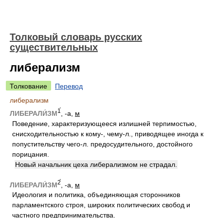
Толковый словарь русских
существительных
либерализм
Толкование
Перевод
либерализм
1́
ЛИБЕРАЛИ́ЗМ
, -а,
м
Поведение, характеризующееся излишней терпимостью,
снисходительностью к кому-, чему-л., приводящее иногда к
попустительству чего-л. предосудительного, достойного
порицания.
Новый начальник цеха либерализмом не страдал.
2́
ЛИБЕРАЛИ́ЗМ
, -а,
м
Идеология и политика, объединяющая сторонников
парламентского строя, широких политических свобод и
частного предпринимательства.