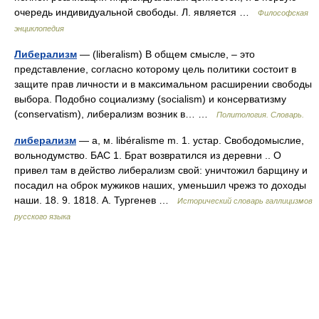
очередь индивидуальной свободы. Л. является …
Философская
энциклопедия
Либерализм
— (liberalism) В общем смысле, – это
представление, согласно которому цель политики состоит в
защите прав личности и в максимальном расширении свободы
выбора. Подобно социализму (socialism) и консерватизму
(conservatism), либерализм возник в… …
Политология. Словарь.
либерализм
— а, м. libéralisme m. 1. устар. Свободомыслие,
вольнодумство. БАС 1. Брат возвратился из деревни .. О
привел там в действо либерализм свой: уничтожил барщину и
посадил на оброк мужиков наших, уменьшил чрежз то доходы
наши. 18. 9. 1818. А. Тургенев …
Исторический словарь галлицизмов
русского языка