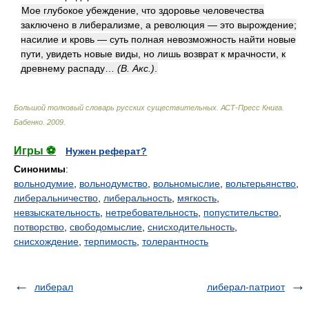
Мое глубокое убеждение, что здоровье человечества
заключено в либерализме, а революция — это вырождение;
насилие и кровь — суть полная невозможность найти новые
пути, увидеть новые виды, но лишь возврат к мрачности, к
древнему распаду…
(В. Акс.)
.
Большой толковый словарь русских существительных. АСТ-Пресс Книга
.
Бабенко
.
2009
.
Игры ⚽
Нужен реферат?
Синонимы
:
вольнодумие
,
вольнодумство
,
вольномыслие
,
вольтерьянство
,
либеральничество
,
либеральность
,
мягкость
,
невзыскательность
,
нетребовательность
,
попустительство
,
потворство
,
свободомыслие
,
снисходительность
,
снисхождение
,
терпимость
,
толерантность
либерал
либерал-патриот